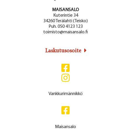
MAISANSALO
Kuterintie 34
34260 Terälahti (Teisko)
Puh. 050 4123 123
toimisto@maisansalo.fi
Laskutusosoite
Vankkurimännikkö
Maisansalo