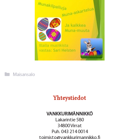
Kategoriat
Maisansalo
Yhteystiedot
VANKKURIMÄNNIKKÖ
Lakarintie 580
34800 Virrat
Puh. 043 214 0014
toimisto@vankkurimannikko.fi