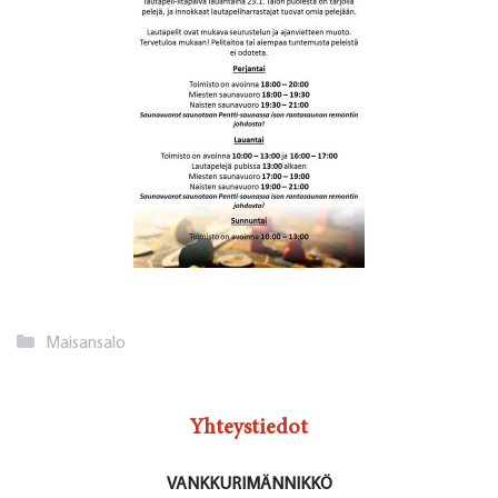
Kategoriat
Maisansalo
Yhteystiedot
VANKKURIMÄNNIKKÖ