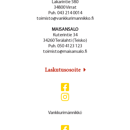
Lakarintie 580
34800 Virrat
Puh. 043 214 0014
toimisto@vankkurimannikko.fi
MAISANSALO
Kuterintie 34
34260 Terälahti (Teisko)
Puh. 050 4123 123
toimisto@maisansalo.fi
Laskutusosoite
Vankkurimännikkö