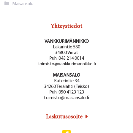
Kategoriat
Maisansalo
Yhteystiedot
VANKKURIMÄNNIKKÖ
Lakarintie 580
34800 Virrat
Puh. 043 214 0014
toimisto@vankkurimannikko.fi
MAISANSALO
Kuterintie 34
34260 Terälahti (Teisko)
Puh. 050 4123 123
toimisto@maisansalo.fi
Laskutusosoite