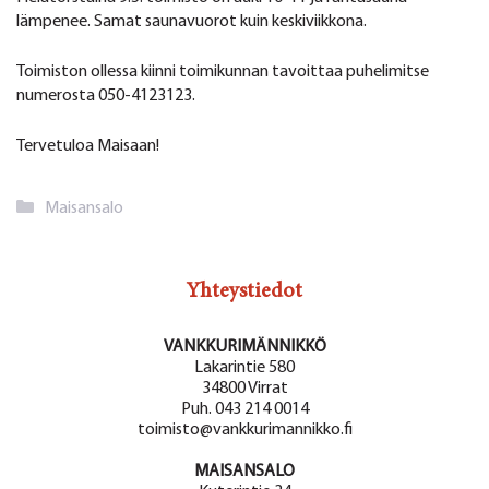
lämpenee. Samat saunavuorot kuin keskiviikkona.
Toimiston ollessa kiinni toimikunnan tavoittaa puhelimitse
numerosta 050-4123123.
Tervetuloa Maisaan!
Kategoriat
Maisansalo
Yhteystiedot
VANKKURIMÄNNIKKÖ
Lakarintie 580
34800 Virrat
Puh. 043 214 0014
toimisto@vankkurimannikko.fi
MAISANSALO