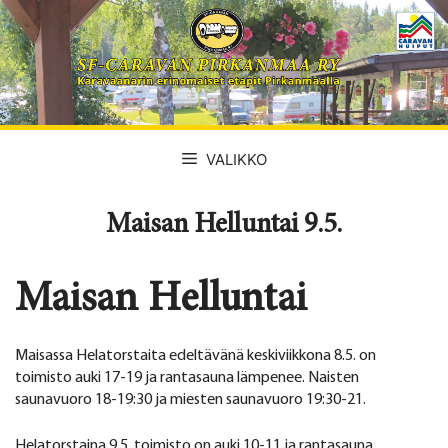
Siirry
sisältöön
VALIKKO
Maisan Helluntai 9.5.
Maisan Helluntai
Maisassa Helatorstaita edeltävänä keskiviikkona 8.5. on
toimisto auki 17-19 ja rantasauna lämpenee. Naisten
saunavuoro 18-19:30 ja miesten saunavuoro 19:30-21.
Helatorstaina 9.5. toimisto on auki 10-11 ja rantasauna