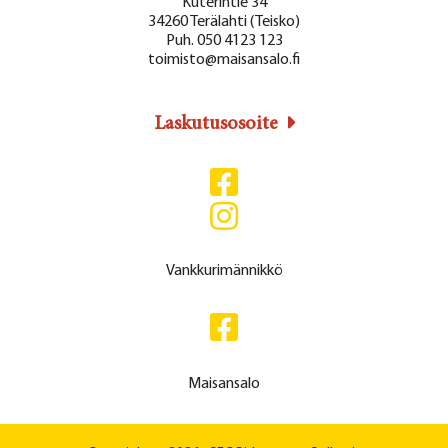
Kuterintie 34
34260 Terälahti (Teisko)
Puh. 050 4123 123
toimisto@maisansalo.fi
Laskutusosoite
Vankkurimännikkö
Maisansalo