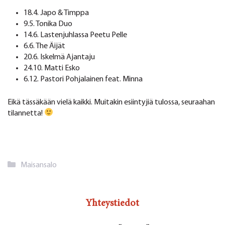
18.4. Japo & Timppa
9.5. Tonika Duo
14.6. Lastenjuhlassa Peetu Pelle
6.6. The Äijät
20.6. Iskelmä Ajantaju
24.10. Matti Esko
6.12. Pastori Pohjalainen feat. Minna
Eikä tässäkään vielä kaikki. Muitakin esiintyjiä tulossa, seuraahan
tilannetta!
Kategoriat
Maisansalo
Yhteystiedot