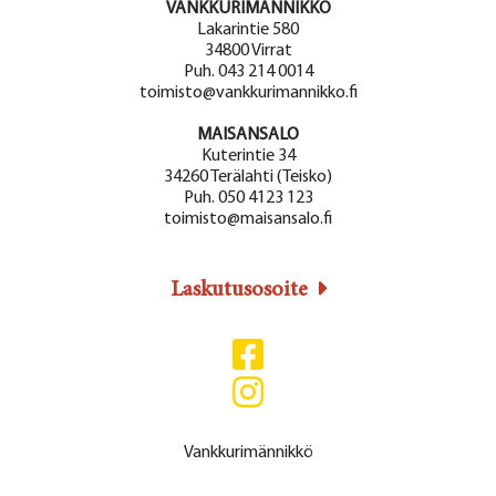
VANKKURIMÄNNIKKÖ
Lakarintie 580
34800 Virrat
Puh. 043 214 0014
toimisto@vankkurimannikko.fi
MAISANSALO
Kuterintie 34
34260 Terälahti (Teisko)
Puh. 050 4123 123
toimisto@maisansalo.fi
Laskutusosoite
Vankkurimännikkö