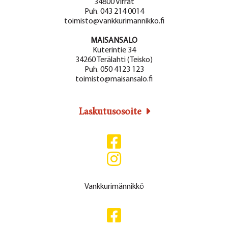
34800 Virrat
Puh. 043 214 0014
toimisto@vankkurimannikko.fi
MAISANSALO
Kuterintie 34
34260 Terälahti (Teisko)
Puh. 050 4123 123
toimisto@maisansalo.fi
Laskutusosoite
Vankkurimännikkö