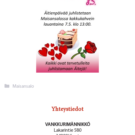
Kategoriat
Maisansalo
Yhteystiedot
VANKKURIMÄNNIKKÖ
Lakarintie 580