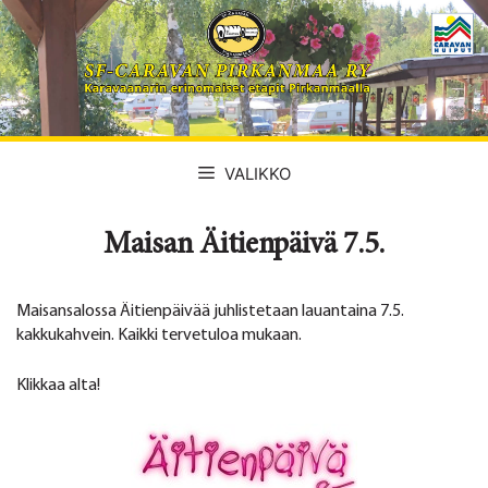
Siirry
sisältöön
VALIKKO
Maisan Äitienpäivä 7.5.
Maisansalossa Äitienpäivää juhlistetaan lauantaina 7.5.
kakkukahvein. Kaikki tervetuloa mukaan.
Klikkaa alta!