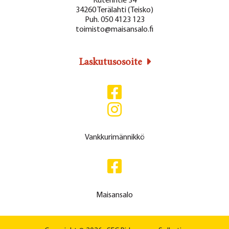
Kuterintie 34
34260 Terälahti (Teisko)
Puh. 050 4123 123
toimisto@maisansalo.fi
Laskutusosoite
Vankkurimännikkö
Maisansalo