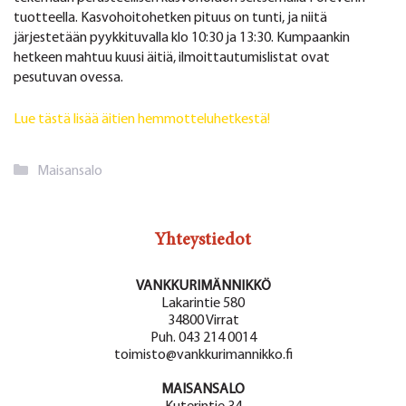
tuotteella. Kasvohoitohetken pituus on tunti, ja niitä
järjestetään pyykkituvalla klo 10:30 ja 13:30. Kumpaankin
hetkeen mahtuu kuusi äitiä, ilmoittautumislistat ovat
pesutuvan ovessa.
Lue tästä lisää äitien hemmotteluhetkestä!
Kategoriat
Maisansalo
Yhteystiedot
VANKKURIMÄNNIKKÖ
Lakarintie 580
34800 Virrat
Puh. 043 214 0014
toimisto@vankkurimannikko.fi
MAISANSALO