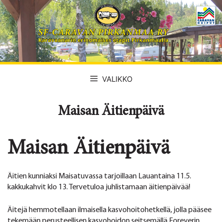
Siirry
sisältöön
VALIKKO
Maisan Äitienpäivä
Maisan Äitienpäivä
Äitien kunniaksi Maisatuvassa tarjoillaan Lauantaina 11.5.
kakkukahvit klo 13. Tervetuloa juhlistamaan äitienpäivää!
Äitejä hemmotellaan ilmaisella kasvohoitohetkellä, jolla pääsee
tekemään perusteellisen kasvohoidon seitsemällä Foreverin