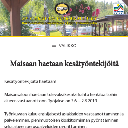
Siirry
sisältöön
VALIKKO
Maisaan haetaan kesätyöntekijöitä
Kesätyöntekijöitä haetaan!
Maisansaloon haetaan tulevaksi kesäksi kahta henkilöä töihin
alueen vastaanottoon. Työjakso on 3.6. – 2.8.2019.
Työnkuvaan kuluu ensisijaisesti asiakkaiden vastaanottaminen ja
palveleminen, pienimuotoisen kioskitoiminnan pyörittäminen
sekä alueen peruspalveluiden pyörittäminen.