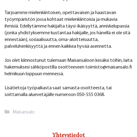
Tarjoamme mielenkiintoisen, opettavaisen ja haastavan
työympäristön jossa kohtaat mielenkiintoisia ja mukavia
ihmisiä. Edellytämme hakijalta täysi-ikäisyyttä, anniskelupassia
(jonka yhdistyksemme kustantaa hakijalle, jos hänellä ei ole sitä
ennestään), sosiaalisuutta, oma-aloitteisuutta,
palveluhenkisyyttä ja ennen kaikkea hyvää asennetta.
Jos olet kiinnostunut tulemaan Maisansaloon kesäksi töihin, laita
hakemuksesi sähköpostilla osoitteeseen toimisto@maisansalo.fi
helmikuun loppuun mennessä.
Lisätietoja työpaikasta saat samasta osoitteesta, tai
soittamalla aluevetäjälle numeroon 050-555 0368.
Kategoriat
Maisansalo
Yhteystiedot