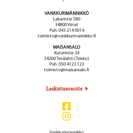
VANKKURIMÄNNIKKÖ
Lakarintie 580
34800 Virrat
Puh. 043 214 0014
toimisto@vankkurimannikko.fi
MAISANSALO
Kuterintie 34
34260 Terälahti (Teisko)
Puh. 050 4123 123
toimisto@maisansalo.fi
Laskutusosoite
Vankkurimännikkö