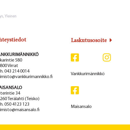
ys
,
Yleinen
hteystiedot
Laskutusosoite
ANKKURIMÄNNIKKÖ
karintie 580
800 Virrat
h. 043 214 0014
Vankkurimännikkö
imisto@vankkurimannikko.fi
AISANSALO
terintie 34
260 Terälahti (Teisko)
h. 050 4123 123
Maisansalo
imisto@maisansalo.fi