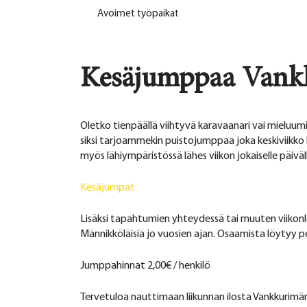
Avoimet työpaikat
Kesäjumppaa Vankk
Oletko tienpäällä viihtyvä karavaanari vai mieluum
siksi tarjoammekin puistojumppaa joka keskiviikko ke
myös lähiympäristössä lähes viikon jokaiselle päiväll
Kesäjumpat
Lisäksi tapahtumien yhteydessä tai muuten viikonlo
Männikköläisiä jo vuosien ajan. Osaamista löytyy p
Jumppahinnat 2,00€ / henkilö
Tervetuloa nauttimaan liikunnan ilosta Vankkurim