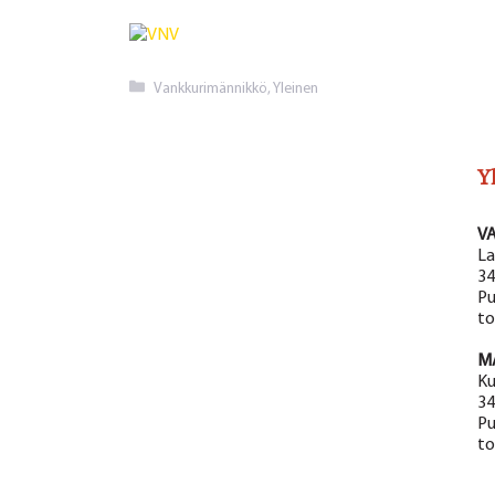
Kategoriat
Vankkurimännikkö
,
Yleinen
Y
V
La
34
Pu
to
M
Ku
34
Pu
to