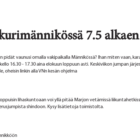
urimännikössä 7.5 alkaen
in pidät vaunusi omalla vakipaikalla Männikössä? Ihan miten vaan, kar
llo 16.30 - 17.30 aina elokuun loppuun asti. Keskiviikon jumpan järjest
e, oheisin linkin alla VNn kesän ohjelma
ppuisin lihaskuntoaan voi yllä pitää Marjon vetämissä liikuntahetkiss
erusjumpista shindoon. Kysy lisätietoja toimistolta.
ännikköön