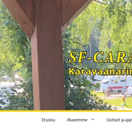
Siirry
sisältöön
Etusivu
Alueemme
Uutiset ja aj