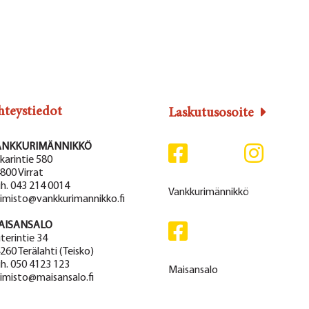
hteystiedot
Laskutusosoite
ANKKURIMÄNNIKKÖ
karintie 580
800 Virrat
h. 043 214 0014
Vankkurimännikkö
imisto@vankkurimannikko.fi
AISANSALO
terintie 34
260 Terälahti (Teisko)
h. 050 4123 123
Maisansalo
imisto@maisansalo.fi