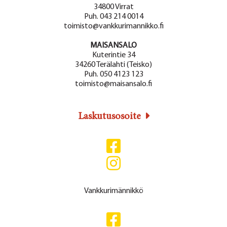
34800 Virrat
Puh. 043 214 0014
toimisto@vankkurimannikko.fi
MAISANSALO
Kuterintie 34
34260 Terälahti (Teisko)
Puh. 050 4123 123
toimisto@maisansalo.fi
Laskutusosoite
Vankkurimännikkö