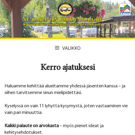
Siirry
sisältöön
VALIKKO
Kerro ajatuksesi
Haluamme kehittää alueitamme yhdessä jäsenten kanssa – ja
siihen tarvitsemme sinun mielipidettäsi.
Kyselyssä on vain 11 lyhyttä kysymystä, joten vastaaminen vie
vain pari minuuttia.
Kaikki palaute on arvokasta
– myös pienet ideat ja
kehitysehdotukset.