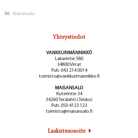
Kategoriat
Maisansalo
Yhteystiedot
VANKKURIMÄNNIKKÖ
Lakarintie 580
34800 Virrat
Puh. 043 214 0014
toimisto@vankkurimannikko.fi
MAISANSALO
Kuterintie 34
34260 Terälahti (Teisko)
Puh. 050 4123 123
toimisto@maisansalo.fi
Laskutusosoite