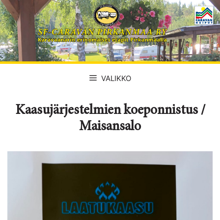
Siirry
sisältöön
VALIKKO
Kaasujärjestelmien koeponnistus /
Maisansalo