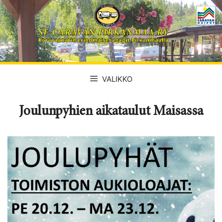
Siirry
sisältöön
VALIKKO
Joulunpyhien aikataulut Maisassa