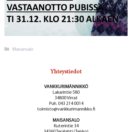
Kategoriat
Maisansalo
Yhteystiedot
VANKKURIMÄNNIKKÖ
Lakarintie 580
34800 Virrat
Puh. 043 214 0014
toimisto@vankkurimannikko.fi
MAISANSALO
Kuterintie 34
34260 Terälahti (Teisko)