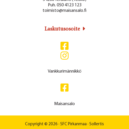
Puh. 050 4123 123
toimisto@maisansalo.fi
Laskutusosoite
Vankkurimännikkö
Maisansalo
Copyright © 2026 ·
SFC Pirkanmaa
·
Sollertis