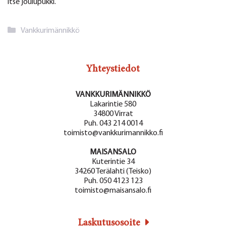
itse joulupukki.
Kategoriat
Vankkurimännikkö
Yhteystiedot
VANKKURIMÄNNIKKÖ
Lakarintie 580
34800 Virrat
Puh. 043 214 0014
toimisto@vankkurimannikko.fi
MAISANSALO
Kuterintie 34
34260 Terälahti (Teisko)
Puh. 050 4123 123
toimisto@maisansalo.fi
Laskutusosoite