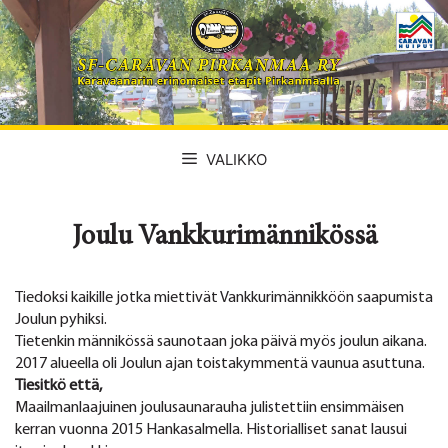
Siirry
sisältöön
VALIKKO
Joulu Vankkurimännikössä
Tiedoksi kaikille jotka miettivät Vankkurimännikköön saapumista
Joulun pyhiksi.
Tietenkin männikössä saunotaan joka päivä myös joulun aikana.
2017 alueella oli Joulun ajan toistakymmentä vaunua asuttuna.
Tiesitkö että,
Maailmanlaajuinen joulusaunarauha julistettiin ensimmäisen
kerran vuonna 2015 Hankasalmella. Historialliset sanat lausui