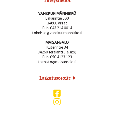
Yhteystiedot
VANKKURIMÄNNIKKÖ
Lakarintie 580
34800 Virrat
Puh. 043 214 0014
toimisto@vankkurimannikko.fi
MAISANSALO
Kuterintie 34
34260 Terälahti (Teisko)
Puh. 050 4123 123
toimisto@maisansalo.fi
Laskutusosoite