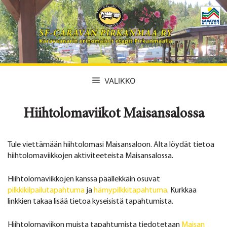
Siirry
sisältöön
VALIKKO
Hiihtolomaviikot Maisansalossa
Tule viettämään hiihtolomasi Maisansaloon. Alta löydät tietoa
hiihtolomaviikkojen aktiviteeteista Maisansalossa.
Hiihtolomaviikkojen kanssa päällekkäin osuvat
pilkkikilpailutapahtuma
ja
hämypilkkitapahtuma
. Kurkkaa
linkkien takaa lisää tietoa kyseisistä tapahtumista.
Hiihtolomaviikon muista tapahtumista tiedotetaan
Maisan