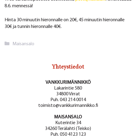
8.6. mennessä!
Hinta 30 minuutin hieronnalle on 20€, 45 minuutin hieronnalle
30€ ja tunnin hieronnalle 40€.
Kategoriat
Maisansalo
Yhteystiedot
VANKKURIMÄNNIKKÖ
Lakarintie 580
34800 Virrat
Puh. 043 214 0014
toimisto@vankkurimannikko.fi
MAISANSALO
Kuterintie 34
34260 Terälahti (Teisko)
Puh. 050 4123 123