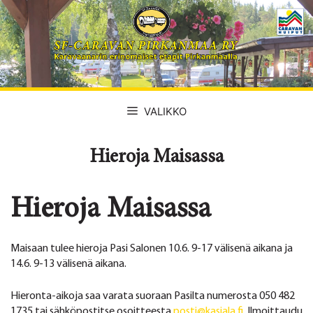
Siirry
sisältöön
VALIKKO
Hieroja Maisassa
Hieroja Maisassa
Maisaan tulee hieroja Pasi Salonen 10.6. 9-17 välisenä aikana ja
14.6. 9-13 välisenä aikana.
Hieronta-aikoja saa varata suoraan Pasilta numerosta 050 482
1735 tai sähköpostitse osoitteesta
posti@kasiala.fi
. Ilmoittaudu