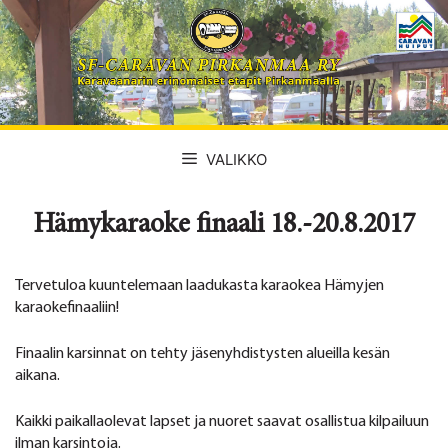
Siirry
sisältöön
VALIKKO
Hämykaraoke finaali 18.-20.8.2017
Tervetuloa kuuntelemaan laadukasta karaokea Hämyjen
karaokefinaaliin!
Finaalin karsinnat on tehty jäsenyhdistysten alueilla kesän
aikana.
Kaikki paikallaolevat lapset ja nuoret saavat osallistua kilpailuun
ilman karsintoja.