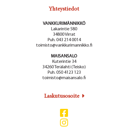
Yhteystiedot
VANKKURIMÄNNIKKÖ
Lakarintie 580
34800 Virrat
Puh. 043 214 0014
toimisto@vankkurimannikko.fi
MAISANSALO
Kuterintie 34
34260 Terälahti (Teisko)
Puh. 050 4123 123
toimisto@maisansalo.fi
Laskutusosoite