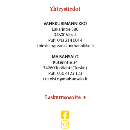
Yhteystiedot
VANKKURIMÄNNIKKÖ
Lakarintie 580
34800 Virrat
Puh. 043 214 0014
toimisto@vankkurimannikko.fi
MAISANSALO
Kuterintie 34
34260 Terälahti (Teisko)
Puh. 050 4123 123
toimisto@maisansalo.fi
Laskutusosoite