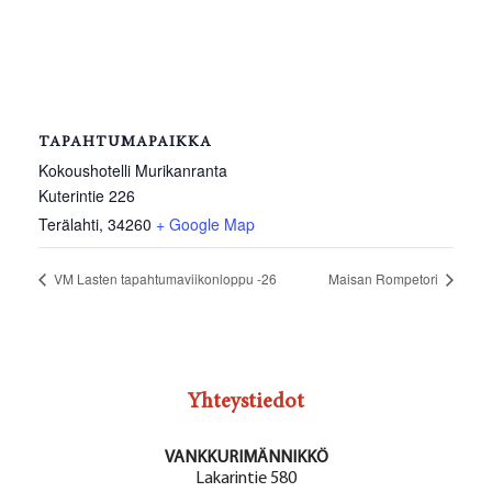
TAPAHTUMAPAIKKA
Kokoushotelli Murikanranta
Kuterintie 226
Terälahti
,
34260
+ Google Map
VM Lasten tapahtumaviikonloppu -26
Maisan Rompetori
Yhteystiedot
VANKKURIMÄNNIKKÖ
Lakarintie 580