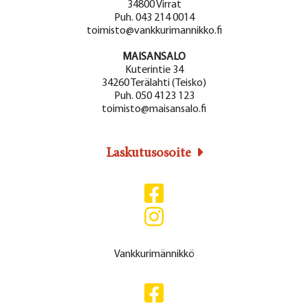
34800 Virrat
Puh. 043 214 0014
toimisto@vankkurimannikko.fi
MAISANSALO
Kuterintie 34
34260 Terälahti (Teisko)
Puh. 050 4123 123
toimisto@maisansalo.fi
Laskutusosoite
Vankkurimännikkö