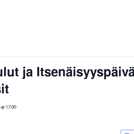
lut ja Itsenäisyyspäiv
it
4 @ 17:00