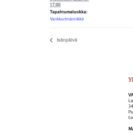
17:00
Tapahtumaluokka:
Vankkurimännikkö
Isänpäivä
Y
V
La
34
Pu
to
M