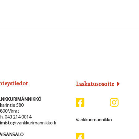
hteystiedot
Laskutusosoite
ANKKURIMÄNNIKKÖ
karintie 580
800 Virrat
h. 043 214 0014
Vankkurimännikkö
imisto@vankkurimannikko.fi
AISANSALO