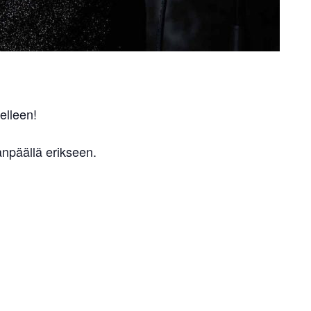
delleen!
npäällä erikseen.