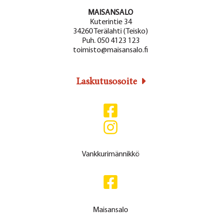
MAISANSALO
Kuterintie 34
34260 Terälahti (Teisko)
Puh. 050 4123 123
toimisto@maisansalo.fi
Laskutusosoite
Vankkurimännikkö
Maisansalo