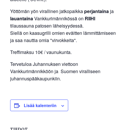
Yöttömän yön virallinen jatkopaikka
perjantaina
ja
lauantaina
Vankkurimännikössä on
RIIHI
tilaussauna patosen läheisyydessä.
Siellä on kaasugrilli omien eväitten lämmittämiseen
ja saa nauttia omia "virvokkeita".
Treffimaksu 10€ / vaunukunta.
Tervetuloa Juhannuksen viettoon
Vankkurimännikköön ja Suomen viralliseen
juhannuspääkaupunkiin.
Lisää kalenteriin
TIEDOT