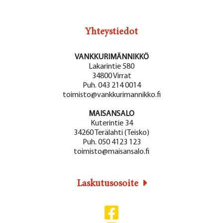
Yhteystiedot
VANKKURIMÄNNIKKÖ
Lakarintie 580
34800 Virrat
Puh. 043 214 0014
toimisto@vankkurimannikko.fi
MAISANSALO
Kuterintie 34
34260 Terälahti (Teisko)
Puh. 050 4123 123
toimisto@maisansalo.fi
Laskutusosoite