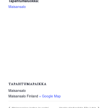
Tapahtumaluokka:
Maisansalo
TAPAHTUMAPAIKKA
Maisansalo
Maisansalo
Finland
+ Google Map
Maisansalon lasten lauantai
Vankkurimännikön 50v juhla