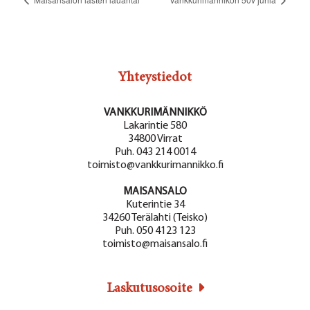
Yhteystiedot
VANKKURIMÄNNIKKÖ
Lakarintie 580
34800 Virrat
Puh. 043 214 0014
toimisto@vankkurimannikko.fi
MAISANSALO
Kuterintie 34
34260 Terälahti (Teisko)
Puh. 050 4123 123
toimisto@maisansalo.fi
Laskutusosoite