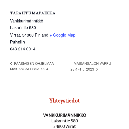
TAPAHTUMAPAIKKA
Vankkurimännikkö
Lakarintie 580
Virrat
,
34800
Finland
+ Google Map
Puhelin
043 214 0014
MAISANSALON VAPPU
PÄÄSIÄISEN OHJELMAA
MAISANSALOSSA 7-9.4
28.4.-1.5. 2023
Yhteystiedot
VANKKURIMÄNNIKKÖ
Lakarintie 580
34800 Virrat