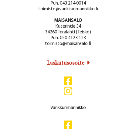
Puh. 043 214 0014
toimisto@vankkurimannikko.fi
MAISANSALO
Kuterintie 34
34260 Terälahti (Teisko)
Puh. 050 4123 123
toimisto@maisansalo.fi
Laskutusosoite
Vankkurimännikkö