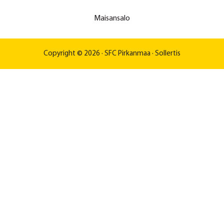
Maisansalo
Copyright © 2026 ·
SFC Pirkanmaa
·
Sollertis