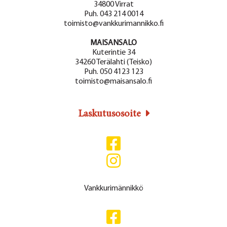
34800 Virrat
Puh. 043 214 0014
toimisto@vankkurimannikko.fi
MAISANSALO
Kuterintie 34
34260 Terälahti (Teisko)
Puh. 050 4123 123
toimisto@maisansalo.fi
Laskutusosoite
Vankkurimännikkö