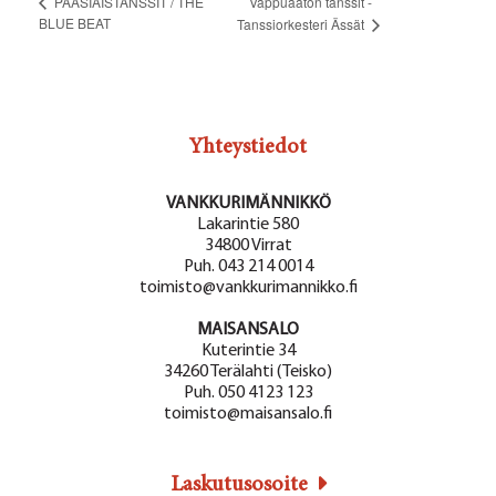
Vappuaaton tanssit -
PÄÄSIÄISTANSSIT / THE
BLUE BEAT
Tanssiorkesteri Ässät
Yhteystiedot
VANKKURIMÄNNIKKÖ
Lakarintie 580
34800 Virrat
Puh. 043 214 0014
toimisto@vankkurimannikko.fi
MAISANSALO
Kuterintie 34
34260 Terälahti (Teisko)
Puh. 050 4123 123
toimisto@maisansalo.fi
Laskutusosoite