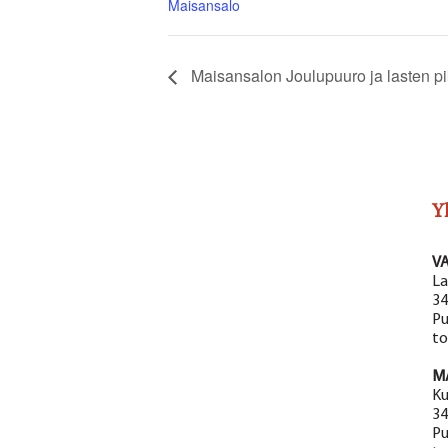
Maisansalo
Maisansalon Joulupuuro ja lasten pi
Y
V
La
34
Pu
to
M
Ku
34
Pu