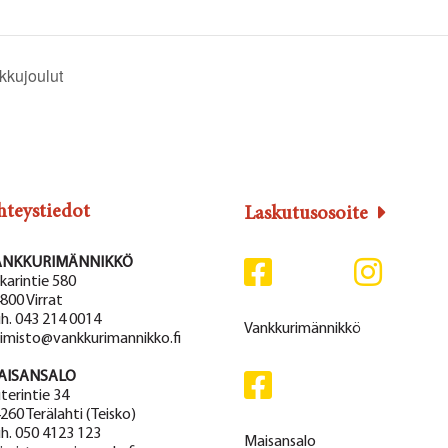
kkujoulut
hteystiedot
Laskutusosoite
ANKKURIMÄNNIKKÖ
karintie 580
800 Virrat
h. 043 214 0014
Vankkurimännikkö
imisto@vankkurimannikko.fi
AISANSALO
terintie 34
260 Terälahti (Teisko)
h. 050 4123 123
Maisansalo