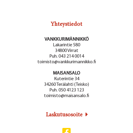
Yhteystiedot
VANKKURIMÄNNIKKÖ
Lakarintie 580
34800 Virrat
Puh. 043 214 0014
toimisto@vankkurimannikko.fi
MAISANSALO
Kuterintie 34
34260 Terälahti (Teisko)
Puh. 050 4123 123
toimisto@maisansalo.fi
Laskutusosoite