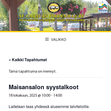
Siirry
sisältöön
VALIKKO
« Kaikki Tapahtumat
Tämä tapahtuma on mennyt.
Maisansalon syystalkoot
18 lokakuun, 2025 @ 10:00
-
14:00
Laitetaan taas yhdessä alueemme talviteloille.