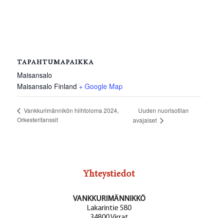
TAPAHTUMAPAIKKA
Maisansalo
Maisansalo
Finland
+ Google Map
Uuden nuorisotilan
Vankkurimännikön hiihtoloma 2024,
Orkesteritanssit
avajaiset
Yhteystiedot
VANKKURIMÄNNIKKÖ
Lakarintie 580
34800 Virrat