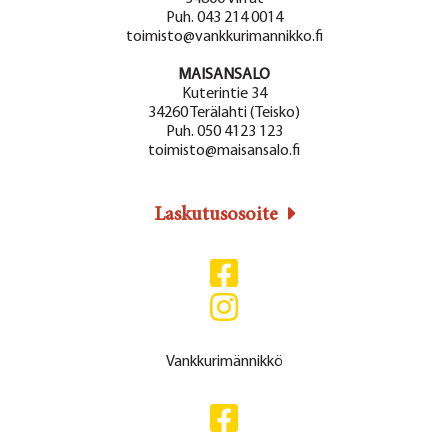
Puh. 043 214 0014
toimisto@vankkurimannikko.fi
MAISANSALO
Kuterintie 34
34260 Terälahti (Teisko)
Puh. 050 4123 123
toimisto@maisansalo.fi
Laskutusosoite
Vankkurimännikkö