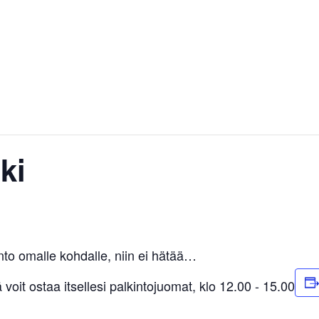
ki
into omalle kohdalle, niin ei hätää…
 voit ostaa itsellesi palkintojuomat, klo 12.00 - 15.00