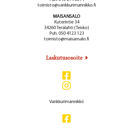
toimisto@vankkurimannikko.fi
MAISANSALO
Kuterintie 34
34260 Terälahti (Teisko)
Puh. 050 4123 123
toimisto@maisansalo.fi
Laskutusosoite
Vankkurimännikkö