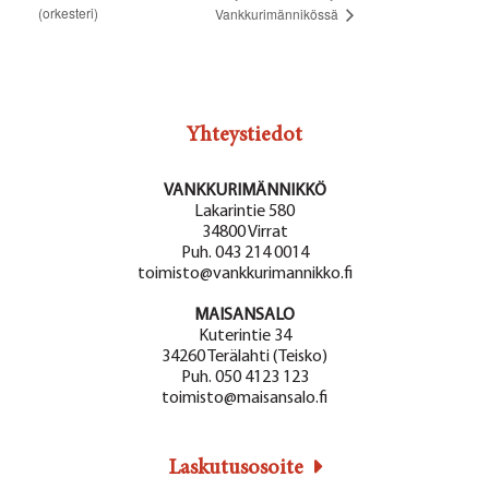
(orkesteri)
Vankkurimännikössä
Yhteystiedot
VANKKURIMÄNNIKKÖ
Lakarintie 580
34800 Virrat
Puh. 043 214 0014
toimisto@vankkurimannikko.fi
MAISANSALO
Kuterintie 34
34260 Terälahti (Teisko)
Puh. 050 4123 123
toimisto@maisansalo.fi
Laskutusosoite