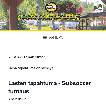
Siirry
sisältöön
VALIKKO
« Kaikki Tapahtumat
Tämä tapahtuma on mennyt.
Lasten tapahtuma - Subsoccer
turnaus
4 heinäkuun