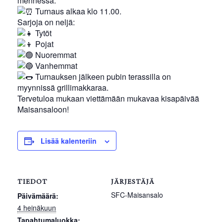
mennessä.
Turnaus alkaa klo 11.00.
Sarjoja on neljä:
Tytöt
Pojat
Nuoremmat
Vanhemmat
Turnauksen jälkeen pubin terassilla on
myynnissä grillimakkaraa.
Tervetuloa mukaan viettämään mukavaa kisapäivää
Maisansaloon!
Lisää kalenteriin
TIEDOT
JÄRJESTÄJÄ
SFC-Maisansalo
Päivämäärä:
4 heinäkuun
Tapahtumaluokka: