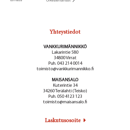
Yhteystiedot
VANKKURIMÄNNIKKÖ
Lakarintie 580
34800 Virrat
Puh. 043 214 0014
toimisto@vankkurimannikko.fi
MAISANSALO
Kuterintie 34
34260 Terälahti (Teisko)
Puh. 050 4123 123
toimisto@maisansalo.fi
Laskutusosoite