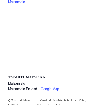
Maisansalo
TAPAHTUMAPAIKKA
Maisansalo
Maisansalo
Finland
+ Google Map
Vankkurimännikön hiihtoloma 2024,
Texas Hold’em
turnaus
Orkesteritanssit