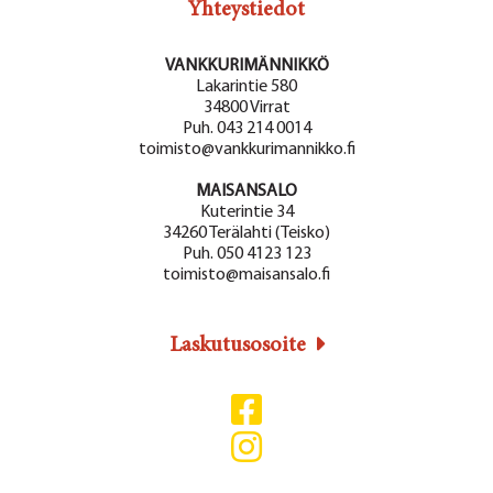
Yhteystiedot
VANKKURIMÄNNIKKÖ
Lakarintie 580
34800 Virrat
Puh. 043 214 0014
toimisto@vankkurimannikko.fi
MAISANSALO
Kuterintie 34
34260 Terälahti (Teisko)
Puh. 050 4123 123
toimisto@maisansalo.fi
Laskutusosoite