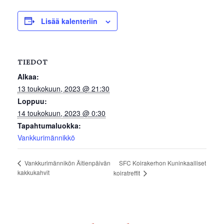
Lisää kalenteriin
TIEDOT
Alkaa:
13 toukokuun, 2023 @ 21:30
Loppuu:
14 toukokuun, 2023 @ 0:30
Tapahtumaluokka:
Vankkurimännikkö
SFC Koirakerhon Kuninkaalliset
Vankkurimännikön Äitienpäivän
kakkukahvit
koiratreffit