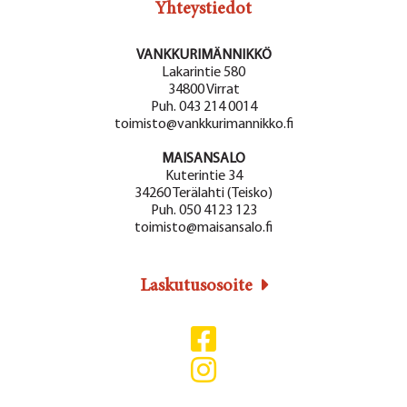
Yhteystiedot
VANKKURIMÄNNIKKÖ
Lakarintie 580
34800 Virrat
Puh. 043 214 0014
toimisto@vankkurimannikko.fi
MAISANSALO
Kuterintie 34
34260 Terälahti (Teisko)
Puh. 050 4123 123
toimisto@maisansalo.fi
Laskutusosoite