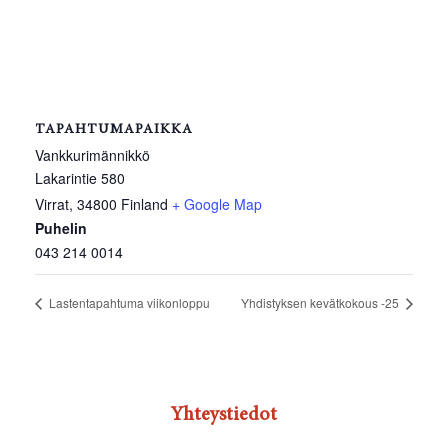
TAPAHTUMAPAIKKA
Vankkurimännikkö
Lakarintie 580
Virrat
,
34800
Finland
+ Google Map
Puhelin
043 214 0014
Lastentapahtuma viikonloppu
Yhdistyksen kevätkokous -25
Yhteystiedot