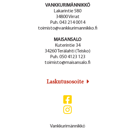
VANKKURIMÄNNIKKÖ
Lakarintie 580
34800 Virrat
Puh. 043 214 0014
toimisto@vankkurimannikko.fi
MAISANSALO
Kuterintie 34
34260 Terälahti (Teisko)
Puh. 050 4123 123
toimisto@maisansalo.fi
Laskutusosoite
Vankkurimännikkö