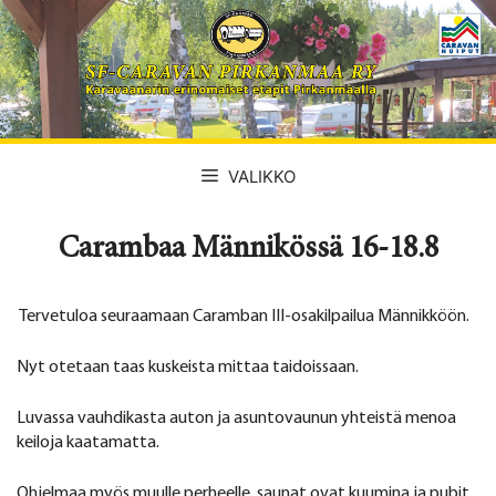
Siirry
sisältöön
VALIKKO
Carambaa Männikössä 16-18.8
Tervetuloa seuraamaan Caramban III-osakilpailua Männikköön.
Nyt otetaan taas kuskeista mittaa taidoissaan.
Luvassa vauhdikasta auton ja asuntovaunun yhteistä menoa
keiloja kaatamatta.
Ohjelmaa myös muulle perheelle, saunat ovat kuumina ja pubit