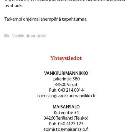
ovat auki.
Tarkempi ohjelma lähempänä tapahtumaa.
Kategoriat
Vankkurimännikkö
Yhteystiedot
VANKKURIMÄNNIKKÖ
Lakarintie 580
34800 Virrat
Puh. 043 214 0014
toimisto@vankkurimannikko.fi
MAISANSALO
Kuterintie 34
34260 Terälahti (Teisko)
Puh. 050 4123 123
toimisto@maisansalo.fi