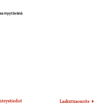
ppaa myytävänä
hteystiedot
Laskutusosoite