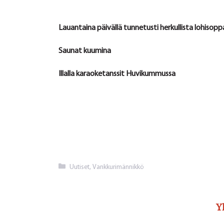
Lauantaina päivällä tunnetusti herkullista lohiso
Saunat kuumina
Illalla karaoketanssit Huvikummussa
Kategoriat
Uutiset
,
Vankkurimännikkö
Y