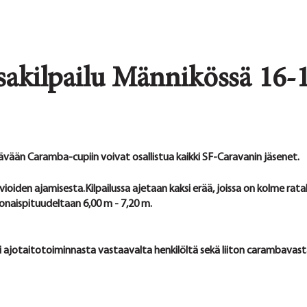
akilpailu Männikössä 16-1
tävään Caramba-cupiin voivat osallistua kaikki SF-Caravanin jäsenet.
vioiden ajamisesta.
Kilpailussa ajetaan kaksi erää, joissa on kolme rat
konaispituudeltaan 6,00 m - 7,20 m.
i ajotaitotoiminnasta vastaavalta henkilöltä sekä liiton carambavast