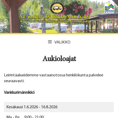
Siirry
sisältöön
VALIKKO
Aukioloajat
Leirintäalueidemme vastaanotossa henkilökunta palvelee
seuraavasti.
Vankkurimännikkö
Kesäkausi 1.6.2026 - 16.8.2026
Ma - Pe 9:00 - 21:00