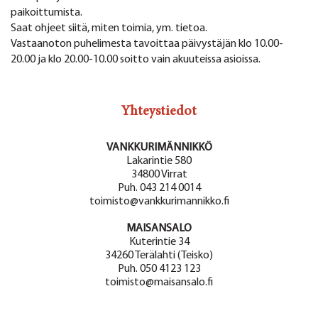
paikoittumista.
Saat ohjeet siitä, miten toimia, ym. tietoa.
Vastaanoton puhelimesta tavoittaa päivystäjän klo 10.00-
20.00 ja klo 20.00-10.00 soitto vain akuuteissa asioissa.
Yhteystiedot
VANKKURIMÄNNIKKÖ
Lakarintie 580
34800 Virrat
Puh. 043 214 0014
toimisto@vankkurimannikko.fi
MAISANSALO
Kuterintie 34
34260 Terälahti (Teisko)
Puh. 050 4123 123
toimisto@maisansalo.fi