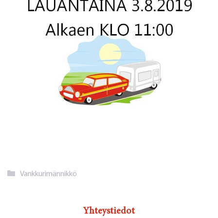
Kategoriat
Vankkurimännikkö
Yhteystiedot