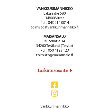
VANKKURIMÄNNIKKÖ
Lakarintie 580
34800 Virrat
Puh. 043 214 0014
toimisto@vankkurimannikko.fi
MAISANSALO
Kuterintie 34
34260 Terälahti (Teisko)
Puh. 050 4123 123
toimisto@maisansalo.fi
Laskutusosoite
Vankkurimännikkö