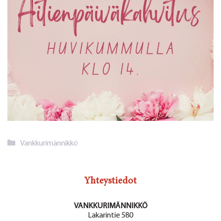
Kategoriat
Vankkurimännikkö
Yhteystiedot
VANKKURIMÄNNIKKÖ
Lakarintie 580