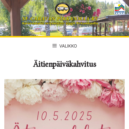
Siirry
sisältöön
VALIKKO
Äitienpäiväkahvitus