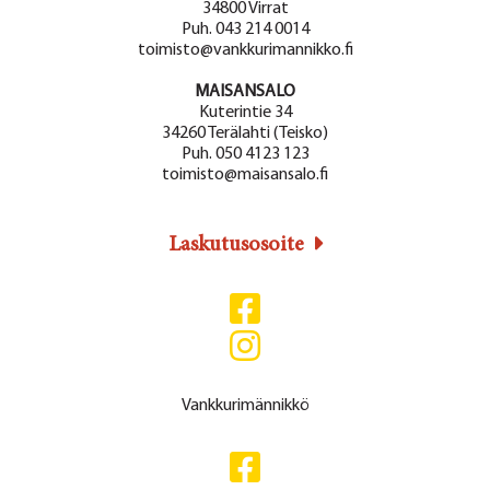
34800 Virrat
Puh. 043 214 0014
toimisto@vankkurimannikko.fi
MAISANSALO
Kuterintie 34
34260 Terälahti (Teisko)
Puh. 050 4123 123
toimisto@maisansalo.fi
Laskutusosoite
Vankkurimännikkö