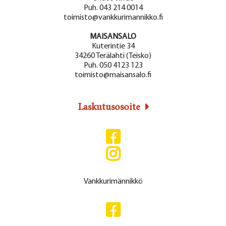
Puh. 043 214 0014
toimisto@vankkurimannikko.fi
MAISANSALO
Kuterintie 34
34260 Terälahti (Teisko)
Puh. 050 4123 123
toimisto@maisansalo.fi
Laskutusosoite
Vankkurimännikkö